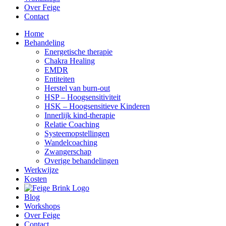
Over Feige
Contact
Home
Behandeling
Energetische therapie
Chakra Healing
EMDR
Entiteiten
Herstel van burn-out
HSP – Hoogsensitiviteit
HSK – Hoogsensitieve Kinderen
Innerlijk kind-therapie
Relatie Coaching
Systeemopstellingen
Wandelcoaching
Zwangerschap
Overige behandelingen
Werkwijze
Kosten
Blog
Workshops
Over Feige
Contact