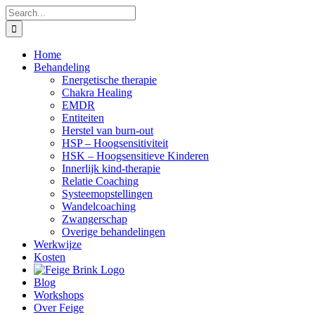
Skip
Search
to
for:
content
Home
Behandeling
Energetische therapie
Chakra Healing
EMDR
Entiteiten
Herstel van burn-out
HSP – Hoogsensitiviteit
HSK – Hoogsensitieve Kinderen
Innerlijk kind-therapie
Relatie Coaching
Systeemopstellingen
Wandelcoaching
Zwangerschap
Overige behandelingen
Werkwijze
Kosten
Blog
Workshops
Over Feige