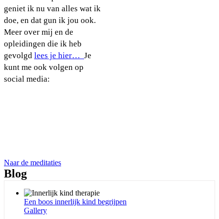
geniet ik nu van alles wat ik
doe, en dat gun ik jou ook.
Meer over mij en de
opleidingen die ik heb
gevolgd
lees je hier…
Je
kunt me ook volgen op
social media:
Gratis meditaties
Heb je even rust en ruimte nodig? Of juist aarding of
connectie met je hart?
Luister dan naar een van mijn meditaties op SoundCloud.
Ook een paar voor kinderen.
Naar de meditaties
Blog
Een boos innerlijk kind begrijpen
Gallery