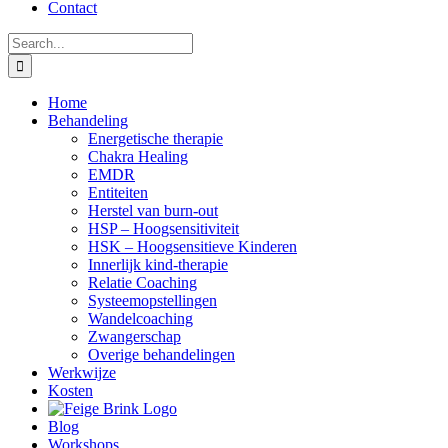
Contact
Search
for:
Home
Behandeling
Energetische therapie
Chakra Healing
EMDR
Entiteiten
Herstel van burn-out
HSP – Hoogsensitiviteit
HSK – Hoogsensitieve Kinderen
Innerlijk kind-therapie
Relatie Coaching
Systeemopstellingen
Wandelcoaching
Zwangerschap
Overige behandelingen
Werkwijze
Kosten
Blog
Workshops